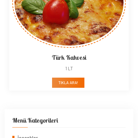
Türk Kahvesi
1 LT
TIKLA ARA!
Menü Kategorileri
İçecekler